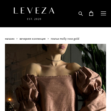
магазин
>
вечерняя коллекция
>
платье molly rose gold