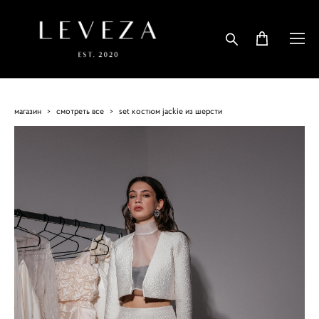
магазин
>
смотреть все
>
set костюм jackie из шерсти