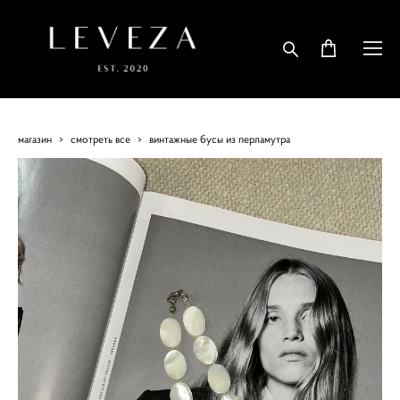
магазин
>
смотреть все
>
винтажные бусы из перламутра